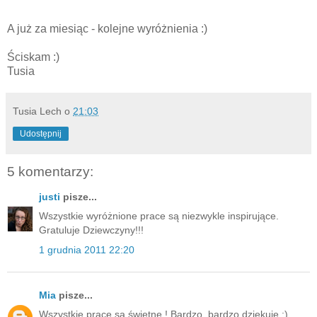
A już za miesiąc - kolejne wyróżnienia :)
Ściskam :)
Tusia
Tusia Lech
o
21:03
Udostępnij
5 komentarzy:
justi
pisze...
Wszystkie wyróżnione prace są niezwykle inspirujące.
Gratuluje Dziewczyny!!!
1 grudnia 2011 22:20
Mia
pisze...
Wszystkie prace są świetne ! Bardzo, bardzo dziękuję :)