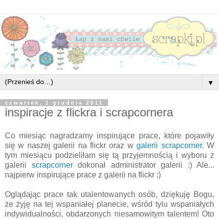
▼
czwartek, 1 grudnia 2011
inspiracje z flickra i scrapcornera
Co miesiąc nagradzamy inspirujące prace, które pojawiły
się w naszej galerii na flickr oraz w
galerii scrapcorner
. W
tym miesiącu podzieliłam się tą przyjemnością i wyboru z
galerii
scrapcorner
dokonał administrator galerii :) Ale...
najpierw inspirujące prace z galerii na flickr :)
Oglądając prace tak utalentowanych osób, dziękuję Bogu,
że żyję na tej wspaniałej planecie, wśród tylu wspaniałych
indywidualności, obdarzonych niesamowitym talentem! Oto